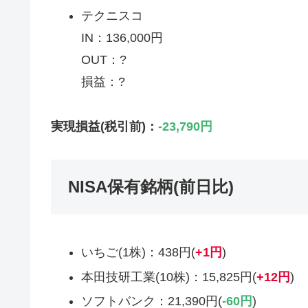
テクニスコ
IN：136,000円
OUT：?
損益：?
実現損益
(税引前)
：
-23,790円
NISA保有銘柄(前日比)
いちご(1株)：438円(
+1円
)
本田技研工業(10株)：15,825円(
+
12
円
)
ソフトバンク：21,390円(
-60円
)