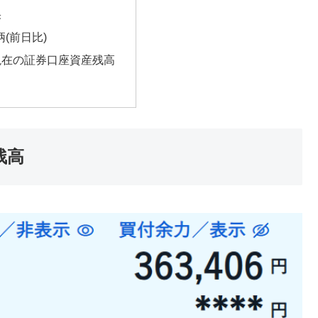
果
柄(前日比)
/18現在の証券口座資産残高
残高