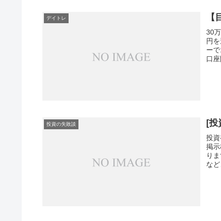
【目
デイトレ
30
円を
ーで
口座
[
投資の失敗談
投資
掲示
りま
など