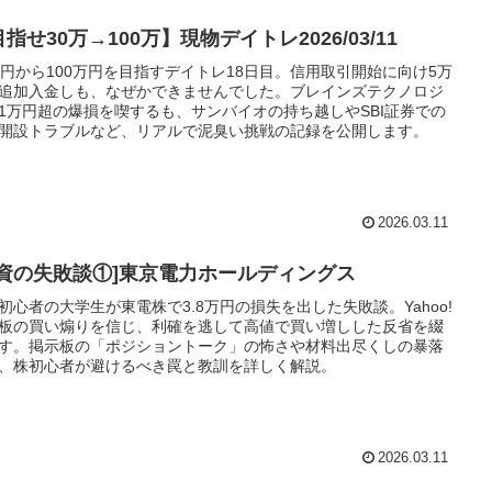
指せ30万→100万】現物デイトレ2026/03/11
万円から100万円を目指すデイトレ18日目。信用取引開始に向け5万
追加入金しも、なぜかできませんでした。ブレインズテクノロジ
1万円超の爆損を喫するも、サンバイオの持ち越しやSBI証券での
開設トラブルなど、リアルで泥臭い挑戦の記録を公開します。
2026.03.11
投資の失敗談①]東京電力ホールディングス
初心者の大学生が東電株で3.8万円の損失を出した失敗談。Yahoo!
板の買い煽りを信じ、利確を逃して高値で買い増しした反省を綴
す。掲示板の「ポジショントーク」の怖さや材料出尽くしの暴落
、株初心者が避けるべき罠と教訓を詳しく解説。
2026.03.11