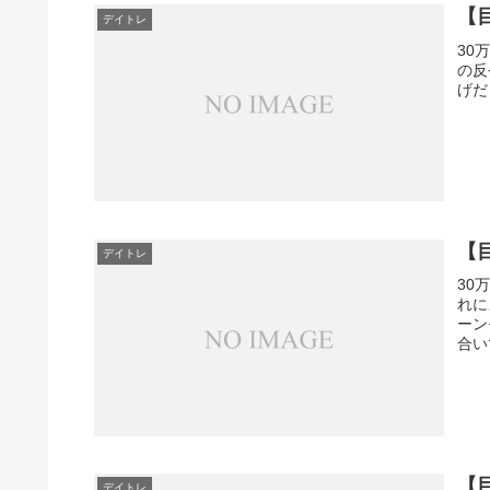
【目
デイトレ
30
の反
げだ
【目
デイトレ
30
れに
ーン
合い
【目
デイトレ