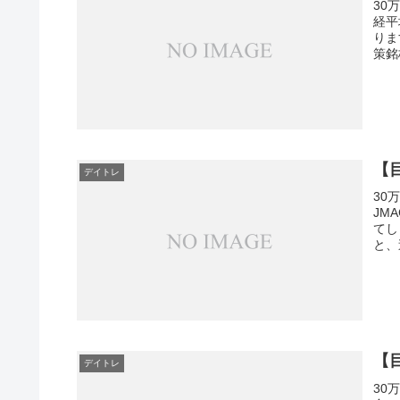
30
経平
りま
策銘
【目
デイトレ
30
JM
てし
と、
【目
デイトレ
30