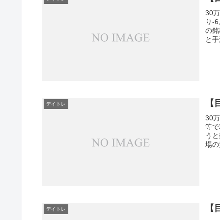
30
り-
の銘
と手
【目
デイトレ
30
等で
うと
場の
【目
デイトレ