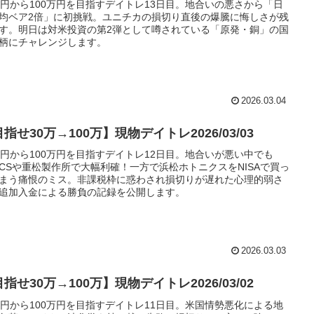
万円から100万円を目指すデイトレ13日目。地合いの悪さから「日
均ベア2倍」に初挑戦。ユニチカの損切り直後の爆騰に悔しさが残
す。明日は対米投資の第2弾として噂されている「原発・銅」の国
柄にチャレンジします。
2026.03.04
指せ30万→100万】現物デイトレ2026/03/03
万円から100万円を目指すデイトレ12日目。地合いが悪い中でも
ACSや重松製作所で大幅利確！一方で浜松ホトニクスをNISAで買っ
まう痛恨のミス。非課税枠に惑わされ損切りが遅れた心理的弱さ
追加入金による勝負の記録を公開します。
2026.03.03
指せ30万→100万】現物デイトレ2026/03/02
万円から100万円を目指すデイトレ11日目。米国情勢悪化による地